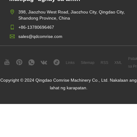
398, Jiaozhou West Road, Jiaozhou City, Qingdao City,
Shandong Province, China
+86-13780696467
sales@qdcomrise.com
Pata
Links
Sitemap
RSS
XML
sa Pr
Copyright © 2024 Qingdao Comrise Machinery Co., Ltd. Nakalaan ang
lahat ng karapatan.