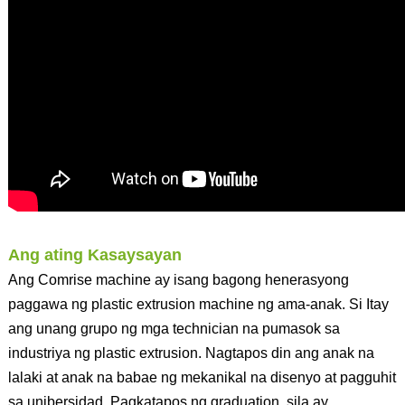
Ang ating Kasaysayan
Ang Comrise machine ay isang bagong henerasyong
paggawa ng plastic extrusion machine ng ama-anak. Si Itay
ang unang grupo ng mga technician na pumasok sa
industriya ng plastic extrusion. Nagtapos din ang anak na
lalaki at anak na babae ng mekanikal na disenyo at pagguhit
sa unibersidad. Pagkatapos ng graduation, sila ay