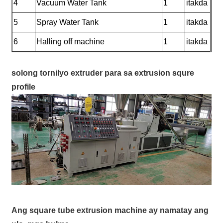
4
Vacuum Water Tank
1
itakda
5
Spray Water Tank
1
itakda
6
Halling off machine
1
itakda
solong tornilyo extruder para sa extrusion squre
profile
Ang square tube extrusion machine ay namatay ang