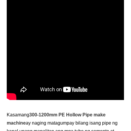
Kasamang
300-1200mm PE Hollow Pipe make
machine
ay naging matagumpay bilang isang pipe ng