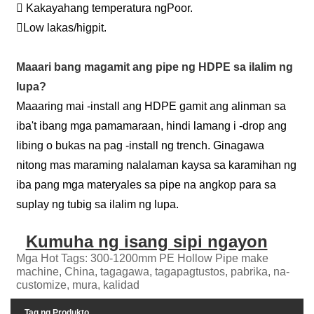
 Kakayahang temperatura ngPoor.
Low lakas/higpit.
Maaari bang magamit ang pipe ng HDPE sa ilalim ng
lupa?
Maaaring mai -install ang HDPE gamit ang alinman sa
iba't ibang mga pamamaraan, hindi lamang i -drop ang
libing o bukas na pag -install ng trench. Ginagawa
nitong mas maraming nalalaman kaysa sa karamihan ng
iba pang mga materyales sa pipe na angkop para sa
suplay ng tubig sa ilalim ng lupa.
Kumuha ng isang sipi ngayon
Mga Hot Tags: 300-1200mm PE Hollow Pipe make
machine, China, tagagawa, tagapagtustos, pabrika, na-
customize, mura, kalidad
Tag ng Produkto