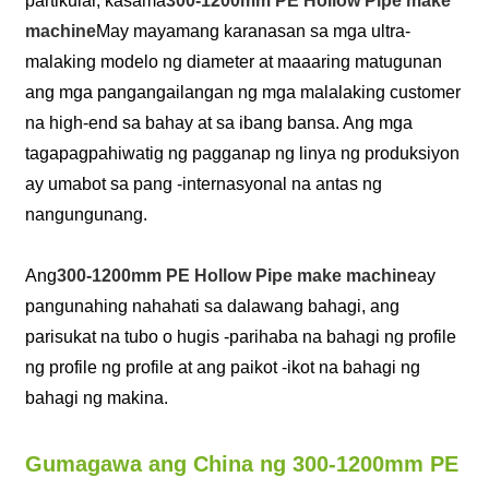
partikular, kasama
300-1200mm PE Hollow Pipe make
machine
May mayamang karanasan sa mga ultra-
malaking modelo ng diameter at maaaring matugunan
ang mga pangangailangan ng mga malalaking customer
na high-end sa bahay at sa ibang bansa. Ang mga
tagapagpahiwatig ng pagganap ng linya ng produksiyon
ay umabot sa pang -internasyonal na antas ng
nangungunang.
Ang
300-1200mm PE Hollow Pipe make machine
ay
pangunahing nahahati sa dalawang bahagi, ang
parisukat na tubo o hugis -parihaba na bahagi ng profile
ng profile ng profile at ang paikot -ikot na bahagi ng
bahagi ng makina.
Gumagawa ang China ng 300-1200mm PE