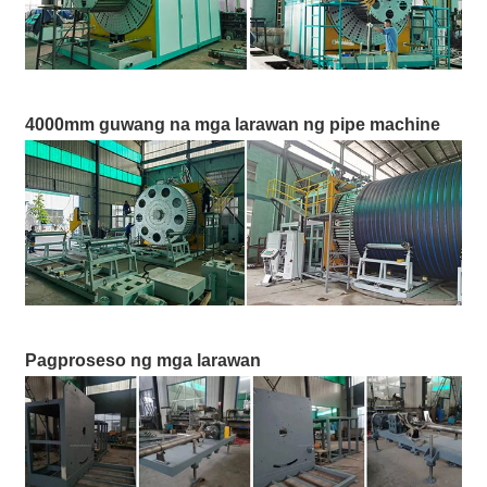
4000mm guwang na mga larawan ng pipe machine
Pagproseso ng mga larawan