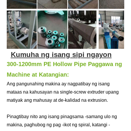
Kumuha ng isang sipi ngayon
300-1200mm PE Hollow Pipe Paggawa ng
Machine at Katangian:
Ang pangunahing makina ay nagpatibay ng isang
mataas na kahusayan na single-screw extruder upang
matiyak ang mahusay at de-kalidad na extrusion.
Pinagtibay nito ang isang pinagsama -samang ulo ng
makina, paghubog ng pag -ikot ng spiral, katangi -