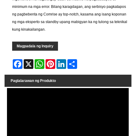
minimum na mga error. Bilang karagdagan, ang serbisyo pagkatapos
ng pagbebenta ng Comrise ay top-notch, kasama ang isang koponan
ng mga eksperto sa standby upang mabigyan ka ng tulong sa teknikal
kung kinakailangan.
Magpadala ng Inquiry
Facebook
X
WhatsApp
Pinterest
LinkedIn
Share
Paglalarawan ng Produkto