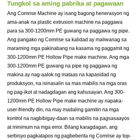
Tungkol sa aming pabrika at pagawaan
Ang Comrise Machine ay isang bagong henerasyon ng
ama-anak na plastic extrusion machine na paggawa
para sa 300-1200mm PE guwang na paggawa ng pipe.
Ang pangako ng Comrise sa kalidad ay maliwanag sa
maraming mga pakinabang na kasama ng paggamit ng
300-1200mm PE Hollow Pipe make machine. Ang mga
300-1200mm PE guwang na pipe ng paggawa ng
makina ay nag-aalok ng mataas na kapasidad ng
produksyon, na isinasalin sa mas mabilis na mga oras
ng pag-ikot at nadagdagan ang kahusayan. Ang 300-
1200mm PE Hollow Pipe make machine ay napaka-
user-friendly din, na may madaling gamitin na mga
kontrol na nagbibigay-daan sa mabilis na pagsasaayos
at minimum na mga error. Bilang karagdagan, ang
serbisyo pagkatapos ng pagbebenta ng Comrise ay top-