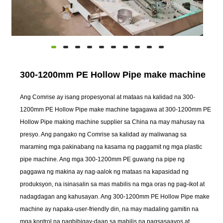
300-1200mm PE Hollow Pipe make machine
Ang Comrise ay isang propesyonal at mataas na kalidad na 300-
1200mm PE Hollow Pipe make machine tagagawa at 300-1200mm PE
Hollow Pipe making machine supplier sa China na may mahusay na
presyo. Ang pangako ng Comrise sa kalidad ay maliwanag sa
maraming mga pakinabang na kasama ng paggamit ng mga plastic
pipe machine. Ang mga 300-1200mm PE guwang na pipe ng
paggawa ng makina ay nag-aalok ng mataas na kapasidad ng
produksyon, na isinasalin sa mas mabilis na mga oras ng pag-ikot at
nadagdagan ang kahusayan. Ang 300-1200mm PE Hollow Pipe make
machine ay napaka-user-friendly din, na may madaling gamitin na
mga kontrol na nagbibigay-daan sa mabilis na pagsasaayos at