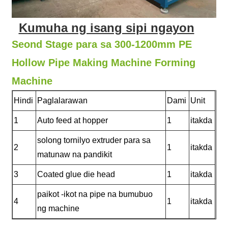
Kumuha ng isang sipi ngayon
Seond Stage para sa 300-1200mm PE
Hollow Pipe Making Machine Forming
Machine
Hindi
Paglalarawan
Dami
Unit
1
Auto feed at hopper
1
itakda
solong tornilyo extruder para sa
2
1
itakda
matunaw na pandikit
3
Coated glue die head
1
itakda
paikot -ikot na pipe na bumubuo
4
1
itakda
ng machine