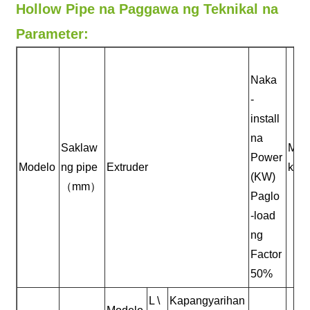
Hollow Pipe na Paggawa ng Teknikal na
Parameter:
Naka
-
install
na
Saklaw
Max.
Power
Modelo
ng pipe
Extruder
kg \
(KW)
（mm）
Paglo
-load
ng
Factor
50%
L \
Kapangyarihan