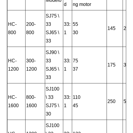
Modelo
d
ng motor
SJ75 \
HC-
200-
33
33:
55
145
290
800
800
SJ65 \
1
30
33
SJ90 \
HC-
300-
33
33:
75
175
380
1200
1200
SJ65 \
1
37
33
SJ100
HC-
800-
\ 33
33:
110
250
540
1600
1600
SJ75 \
1
45
30
SJ100