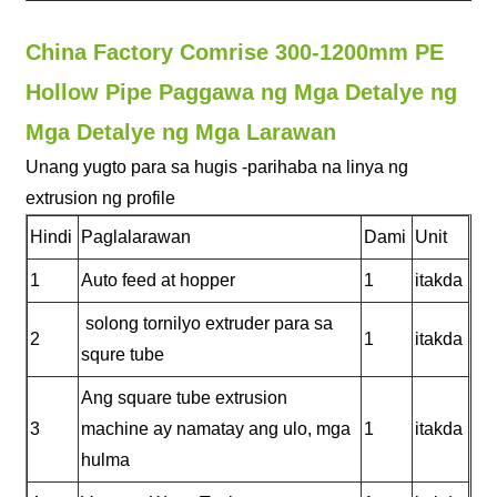
China Factory Comrise 300-1200mm PE
Hollow Pipe Paggawa ng Mga Detalye ng
Mga Detalye ng Mga Larawan
Unang yugto para sa hugis -parihaba na linya ng
extrusion ng profile
Hindi
Paglalarawan
Dami
Unit
1
Auto feed at hopper
1
itakda
solong tornilyo extruder para sa
2
1
itakda
squre tube
Ang square tube extrusion
3
machine ay namatay ang ulo, mga
1
itakda
hulma