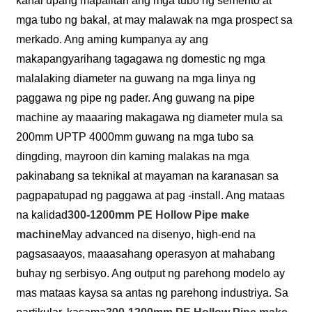
kanal upang mapalitan ang mga tubo ng semento at
mga tubo ng bakal, at may malawak na mga prospect sa
merkado. Ang aming kumpanya ay ang
makapangyarihang tagagawa ng domestic ng mga
malalaking diameter na guwang na mga linya ng
paggawa ng pipe ng pader. Ang guwang na pipe
machine ay maaaring makagawa ng diameter mula sa
200mm UPTP 4000mm guwang na mga tubo sa
dingding, mayroon din kaming malakas na mga
pakinabang sa teknikal at mayaman na karanasan sa
pagpapatupad ng paggawa at pag -install. Ang mataas
na kalidad
300-1200mm PE Hollow Pipe make
machine
May advanced na disenyo, high-end na
pagsasaayos, maaasahang operasyon at mahabang
buhay ng serbisyo. Ang output ng parehong modelo ay
mas mataas kaysa sa antas ng parehong industriya. Sa